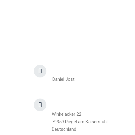
Get In Touch
Contact Details
Address​
Daniel Jost
Address​
Winkelacker 22
79359 Riegel am Kaiserstuhl
Deutschland